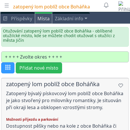
zatopený lom poblíž obce Boháňka
Příspěvky
Místa
Základní info
Otužování zatopený lom poblíž obce Boháňka - oblíbené
otužilcké místo, kde se můžete chodit otužovat s otužilci z
města Jičín
Přidat nové místo
zatopený lom poblíž obce Boháňka
Zatopený bývalý pískovcový lom poblíž obce Boháňka
je jako stvořený pro milovníky romantiky. Je situován
při okraji lesa a obklopen vzrostlými stromy.
Možnosti příjezdu a parkování
Dostupnost pěšky nebo na kole z obce Boháňka či