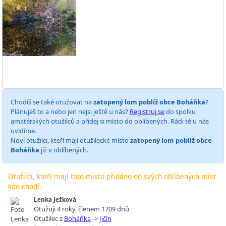
Chodíš se také otužovat na
zatopený lom poblíž obce Boháňka
?
Plánuješ to a nebo jen nejsi ještě u nás?
Registruj se
do spolku
amatérských otužilců a přidej si místo do oblíbených. Rádi tě u nás
uvidíme.
Noví otužilci, kteří mají otužilecké místo
zatopený lom poblíž obce
Boháňka
již v oblíbených.
Otužilci, kteří mají toto místo přidáno do svých oblíbených míst
kde chodí.
Lenka Ježková
Otužuji 4 roky
,
členem 1709 dnů
Otužilec z
Boháňka
->
Jičín