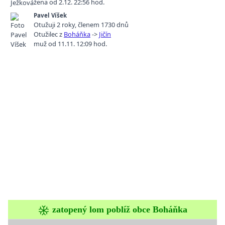
žena od 2.12. 22:56 hod.
Pavel Víšek
Otužuji 2 roky
,
členem 1730 dnů
Otužilec z
Boháňka
->
Jičín
muž od 11.11. 12:09 hod.
zatopený lom poblíž obce Boháňka