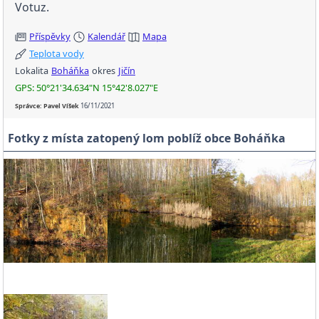
Votuz.
Příspěvky
Kalendář
Mapa
Teplota vody
Lokalita
Boháňka
okres
Jičín
GPS: 50°21'34.634"N 15°42'8.027"E
Správce: Pavel Víšek
16/11/2021
Fotky z místa zatopený lom poblíž obce Boháňka