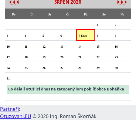
SRPEN 2026
Po
Út
St
Čt
Pá
So
Ne
1
2
3
4
5
6
7
Dnes
8
9
10
11
12
13
14
15
16
17
18
19
20
21
22
23
24
25
26
27
28
29
30
31
Co dělají otužilci dnes na zatopený lom poblíž obce Boháňka
Partneři
:
Otuzovani.EU
© 2020 Ing. Roman Škorňák