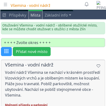
Všemina - vodní nádrž
Příspěvky
Místa
Základní info
Otužování Všemina - vodní nádrž - oblíbené otužilcké místo,
kde se můžete chodit otužovat s otužilci z města Zlín
Přidat nové místo
Všemina - vodní nádrž
Vodní nádrž Všemina se nachází v krásném prostředí
Vizovických vrchů a je oblíbeným místem ke koupání.
Pláže jsou travnaté. Poblíž parkoviště, možnost
ubytování. Nachází se poblíž stejnojmenné obce -
Všemina.
Možnosti příjezdu a parkování