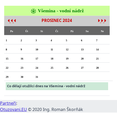
Všemina - vodní nádrž
PROSINEC 2024
Po
Út
St
Čt
Pá
So
Ne
1
2
3
4
5
6
7
8
9
10
11
12
13
14
15
16
17
18
19
20
21
22
23
24
25
26
27
28
29
30
31
Co dělají otužilci dnes na Všemina - vodní nádrž
Partneři
:
Otuzovani.EU
© 2020 Ing. Roman Škorňák