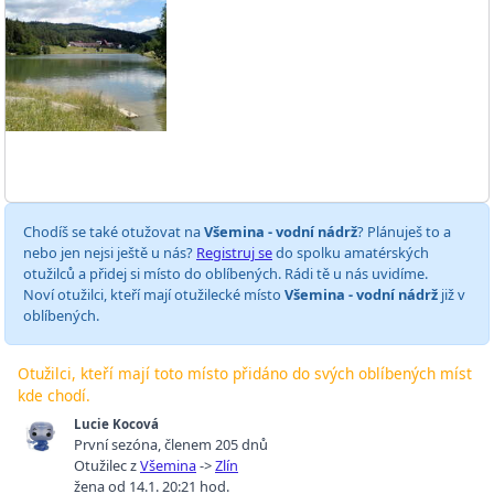
Chodíš se také otužovat na
Všemina - vodní nádrž
? Plánuješ to a
nebo jen nejsi ještě u nás?
Registruj se
do spolku amatérských
otužilců a přidej si místo do oblíbených. Rádi tě u nás uvidíme.
Noví otužilci, kteří mají otužilecké místo
Všemina - vodní nádrž
již v
oblíbených.
Otužilci, kteří mají toto místo přidáno do svých oblíbených míst
kde chodí.
Lucie Kocová
První sezóna
,
členem 205 dnů
Otužilec z
Všemina
->
Zlín
žena od 14.1. 20:21 hod.