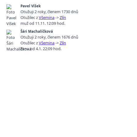
Pavel Víšek
Otužuji 2 roky
,
členem 1730 dnů
Otužilec z
Všemina
->
Zlín
muž od 11.11. 12:09 hod.
Šári Machalíčková
Otužuji 2 roky
,
členem 1676 dnů
Otužilec z
Všemina
->
Zlín
žena od 4.1. 22:09 hod.