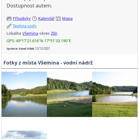
Dostupnost autem.
Příspěvky
Kalendář
Mapa
Teplota vody
Lokalita
Všemina
okres
Zlín
GPS: 49°17'21.616"N 17°51'33.190"E
Správce: Pavel Víšek
12/12/2021
Fotky z místa Všemina - vodní nádrž