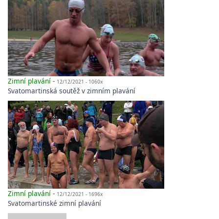
Zimní plavání
-
12/12/2021 - 1060x
Svatomartinská soutěž v zimním plavání
Zimní plavání
-
12/12/2021 - 1696x
Svatomartinské zimní plavání