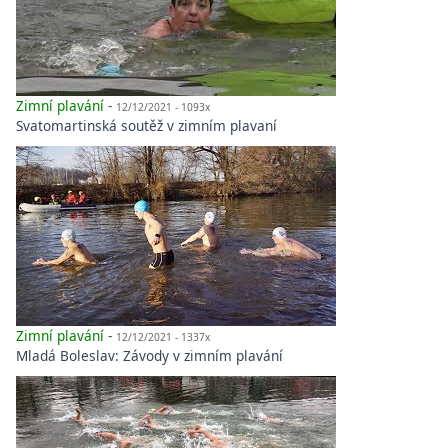
Zimní plavání
-
12/12/2021 - 1093x
Svatomartinská soutěž v zimním plavaní
Zimní plavání
-
12/12/2021 - 1337x
Mladá Boleslav: Závody v zimním plavání