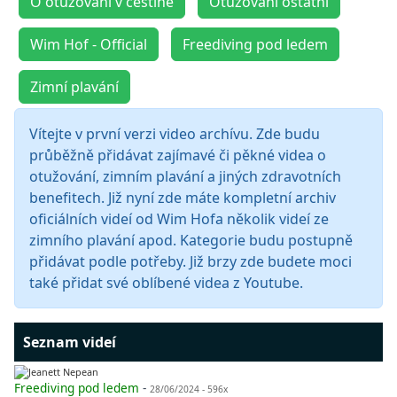
O otužování v češtině
Otužování ostatní
Wim Hof - Official
Freediving pod ledem
Zimní plavání
Vítejte v první verzi video archívu. Zde budu
průběžně přidávat zajímavé či pěkné videa o
otužování, zimním plavání a jiných zdravotních
benefitech. Již nyní zde máte kompletní archiv
oficiálních videí od Wim Hofa několik videí ze
zimního plavání apod. Kategorie budu postupně
přidávat podle potřeby. Již brzy zde budete moci
také přidat své oblíbené videa z Youtube.
Seznam videí
Freediving pod ledem
-
28/06/2024 - 596x