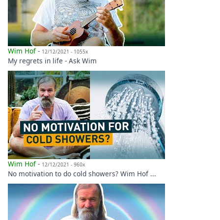
Wim Hof
-
12/12/2021 - 1055x
My regrets in life - Ask Wim
Wim Hof
-
12/12/2021 - 960x
No motivation to do cold showers? Wim Hof ...