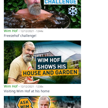
Wim Hof
-
12/12/2021 - 1244x
Freezehof challenge!
Wim Hof
-
12/12/2021 - 1238x
Visiting Wim Hof at his home