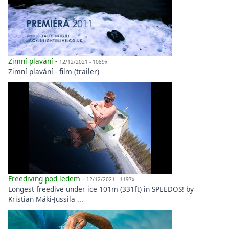
Zimní plavání
-
12/12/2021 - 1089x
Zimní plavání - film (trailer)
Freediving pod ledem
-
12/12/2021 - 1197x
Longest freedive under ice 101m (331ft) in SPEEDOS! by
Kristian Mäki-Jussila ...