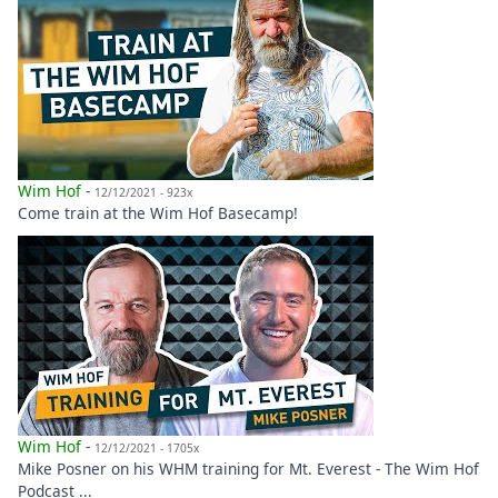
Wim Hof
-
12/12/2021 - 923x
Come train at the Wim Hof Basecamp!
Wim Hof
-
12/12/2021 - 1705x
Mike Posner on his WHM training for Mt. Everest - The Wim Hof
Podcast ...