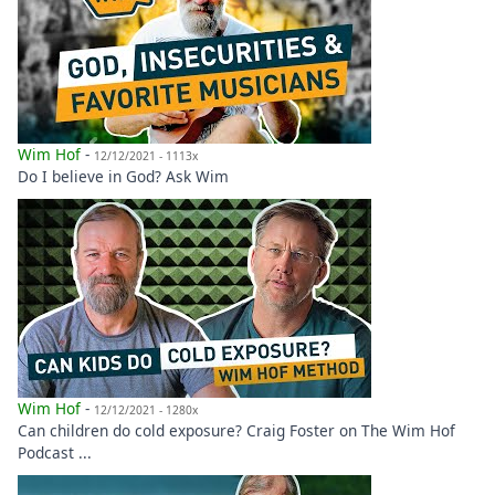
Wim Hof
-
12/12/2021 - 1113x
Do I believe in God? Ask Wim
Wim Hof
-
12/12/2021 - 1280x
Can children do cold exposure? Craig Foster on The Wim Hof
Podcast ...