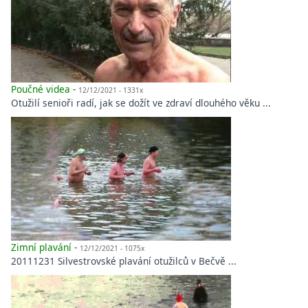
Poučné videa
-
12/12/2021 - 1331x
Otužilí senioři radí, jak se dožít ve zdraví dlouhého věku ...
Zimní plavání
-
12/12/2021 - 1075x
20111231 Silvestrovské plavání otužilců v Bečvě ...