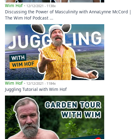
Wim Hof
-
12/12/2021 - 1138x
Discussing the Power of Masculinity with AnnaLynne McCord |
The Wim Hof Podcast ...
Wim Hof
-
12/12/2021 - 1184x
Juggling Tutorial with Wim Hof