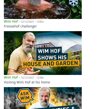
Wim Hof
-
12/12/2021 - 1245x
Freezehof challenge!
Wim Hof
-
12/12/2021 - 1238x
Visiting Wim Hof at his home