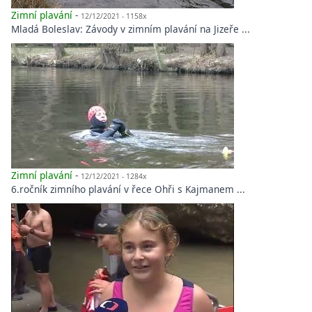
Zimní plavání
-
12/12/2021 - 1158x
Mladá Boleslav: Závody v zimním plavání na Jizeře ...
Zimní plavání
-
12/12/2021 - 1284x
6.ročník zimního plavání v řece Ohři s Kajmanem ...