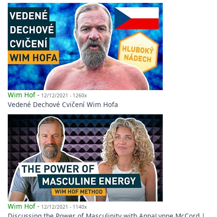
Wim Hof
-
12/12/2021 - 1260x
Vedené Dechové Cvičení Wim Hofa
Wim Hof
-
12/12/2021 - 1140x
Discussing the Power of Masculinity with AnnaLynne McCord |