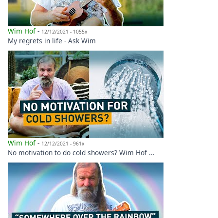
Wim Hof
-
12/12/2021 - 1055x
My regrets in life - Ask Wim
Wim Hof
-
12/12/2021 - 961x
No motivation to do cold showers? Wim Hof ...