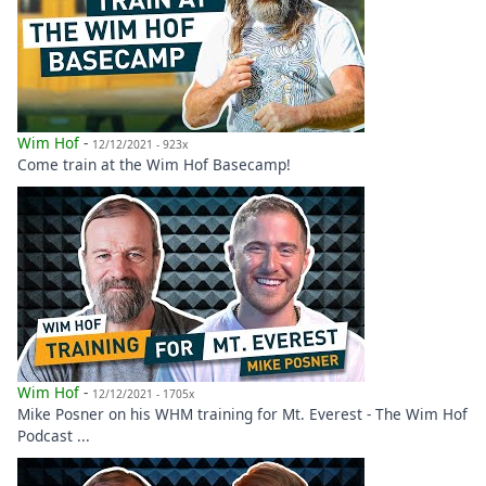
Wim Hof
-
12/12/2021 - 923x
Come train at the Wim Hof Basecamp!
Wim Hof
-
12/12/2021 - 1705x
Mike Posner on his WHM training for Mt. Everest - The Wim Hof
Podcast ...