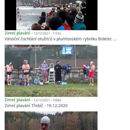
Zimní plavání
-
12/12/2021 - 1153x
Vánoční čochtání otužilců v plumlovském rybníku Bidelec ...
Zimní plavání
-
12/12/2021 - 1088x
Zimní plavání Třebíč - 19.12.2020