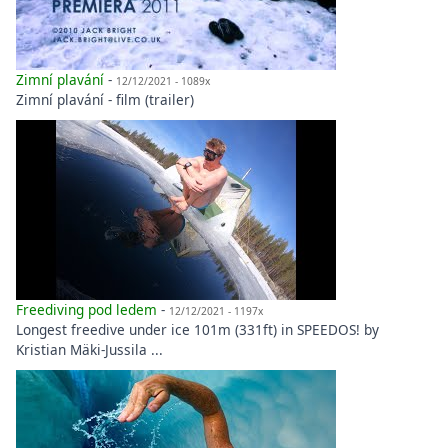
Zimní plavání
-
12/12/2021 - 1089x
Zimní plavání - film (trailer)
Freediving pod ledem
-
12/12/2021 - 1197x
Longest freedive under ice 101m (331ft) in SPEEDOS! by
Kristian Mäki-Jussila ...