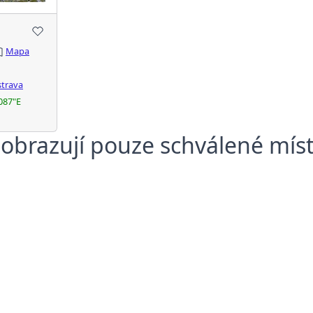
Mapa
trava
087"E
obrazují pouze schválené mís