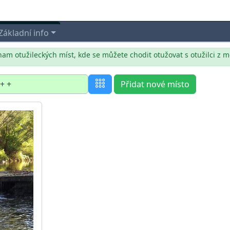
Základní info
nam otužileckých míst, kde se můžete chodit otužovat s otužilci z m
Přidat nové místo