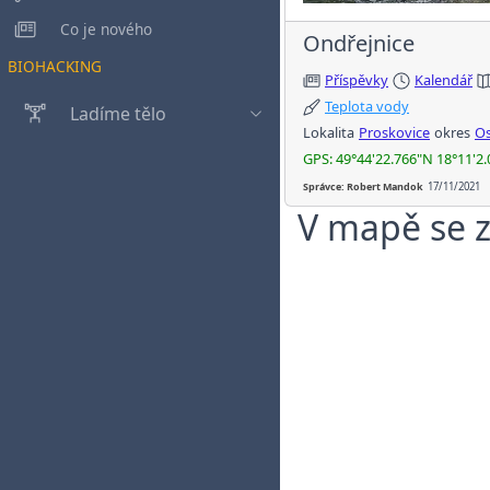
Co je nového
Ondřejnice
BIOHACKING
Příspěvky
Kalendář
Teplota vody
Ladíme tělo
Lokalita
Proskovice
okres
Os
GPS: 49°44'22.766"N 18°11'2.
Správce: Robert Mandok
17/11/2021
V mapě se z