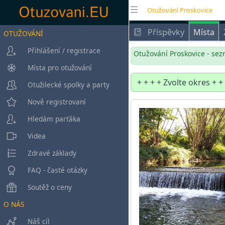
Otužování Proskovice
Příspěvky
Místa
OTUŽOVÁNÍ
Přihlášení / registrace
Otužování Proskovice - sez
Místa pro otužování
Otužilecké spolky a party
Nově registrovaní
Hledám parťáka
Videa
Zdravé základy
FAQ - časté otázky
Soutěž o ceny
O NÁS
Náš cíl