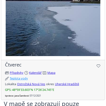
Čtverec
Příspěvky
Kalendář
Mapa
Teplota vody
Lokalita
Ostrožská Nová Ves
okres
Uherské Hradiště
GPS: 48°59'33.603"N 17°26'24.745"E
Správce: Jana Šamšová
07/12/2021
V mapě se zobrazují pouze