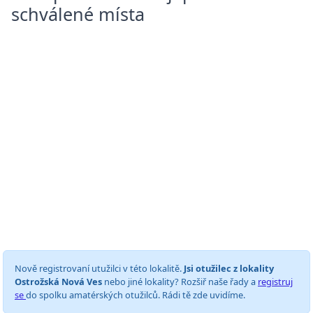
schválené místa
Nově registrovaní utužilci v této lokalitě.
Jsi otužilec z lokality
Ostrožská Nová Ves
nebo jiné lokality? Rozšiř naše řady a
registruj
se
do spolku amatérských otužilců. Rádi tě zde uvidíme.