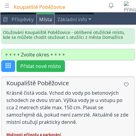
Koupaliště Poběžovice
Příspěvky
Místa
Základní info
Otužování Koupaliště Poběžovice - oblíbené otužilcké místo,
kde se můžete chodit otužovat s otužilci z města Domažlice
Přidat nové místo
Koupaliště Poběžovice
Krásně čistá voda. Vchod do vody po betonových
schodech ze dvou stran. Výška vody je u vstupu po
cca 2 metrech stále max. 150 cm. Plavat se
samozřejmě dá, pokud není zamrzlé. Aktuálně se zde
místní otužují prakticky denně.
Možnosti příjezdu a parkování