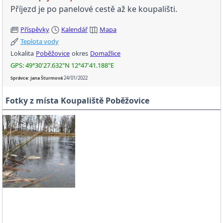
Příjezd je po panelové cestě až ke koupališti.
Příspěvky
Kalendář
Mapa
Teplota vody
Lokalita
Poběžovice
okres
Domažlice
GPS: 49°30'27.632"N 12°47'41.188"E
Správce: Jana Šturmová
24/01/2022
Fotky z místa Koupaliště Poběžovice