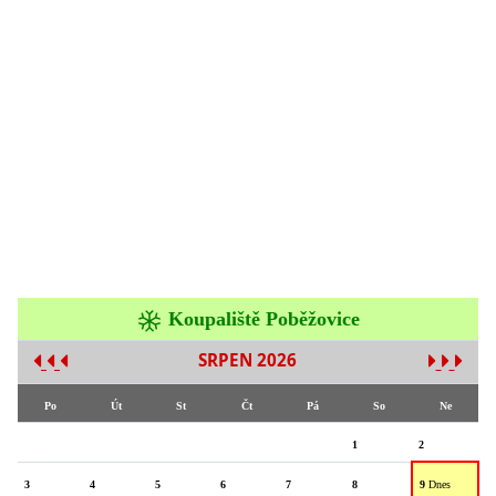
Koupaliště Poběžovice
SRPEN 2026
Po
Út
St
Čt
Pá
So
Ne
1
2
3
4
5
6
7
8
9
Dnes