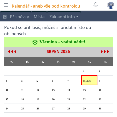
Kalendář - aneb vše pod kontrolou
Příspěvky
Místa
Základní info
Pokud se přihlásíš, můžeš si přidat místo do
oblíbených
Všemina - vodní nádrž
SRPEN 2026
Po
Út
St
Čt
Pá
So
Ne
1
2
3
4
5
6
7
8
Dnes
9
10
11
12
13
14
15
16
17
18
19
20
21
22
23
24
25
26
27
28
29
30